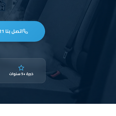
اتصل بنا 97653721
خبرة +5 سنوات