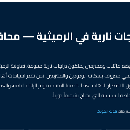
ات نارية في الرميثية — محا
ضم عائلات ومحترفين يملكون دراجات نارية متنوعة. تعاونية الرميث
ي معروف بسكانه الودودين والملتزمين. نحن نقدر احتياجات أهالي 
لاضطرار للذهاب بعيداً. خدمتنا المتنقلة توفر الراحة التامة، وا
صة السلسلة التي تحتاج تشحيماً دورياً.
تراطات
بلدية الكويت
.