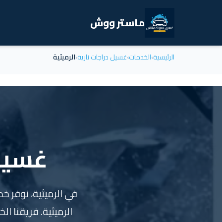
ماستر ووش
الرئيسية
›
الخدمات
›
غسيل دراجات نارية
›
الرميثية
غسيل 
في الرميثية، نوفر خ
الرميثية. فريقنا ا