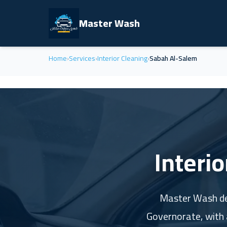
Master Wash
Home
›
Services
›
Interior Cleaning
›
Sabah Al-Salem
Interio
Master Wash del
Governorate, with 