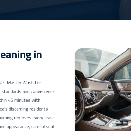
leaning in
usts Master Wash for
ty standards and convenience.
thin 45 minutes with
ea's discerning residents
uuming removes every trace
tine appearance, careful seat