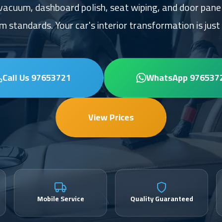
l vacuum, dashboard polish, seat wiping, and door pan
 standards. Your car's interior transformation is just 
Call Us 97653721
WhatsApp 976537
View Prices
Mobile Service
Quality Guaranteed