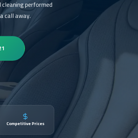
el cleaning performed
a call away.
21
Competitive Prices