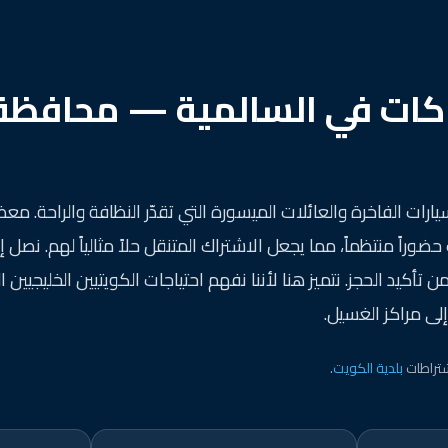
اكات في السالمية — محافظة
ارات الفاخرة والعائلات الميسورة التي تقدّر النظافة والراحة. م
راً منتظماً، مما يجعل الاشتراك المتنقل حلاً مثالياً لهم. نصل 
لال 45 دقيقة من تأكيد الحجز. نتميز هنا لأننا نفهم احتياجات الكويتيين الخليجي
لى مراكز الغسيل.
تراطات
بلدية الكويت
.