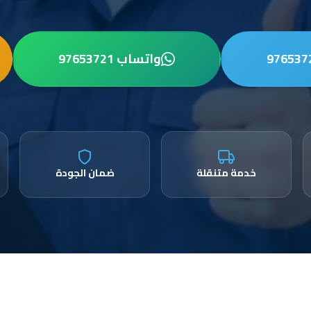
واتساب 97653721
خدمة متنقلة
ضمان الجودة