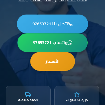
بسيارة نظيفة دائماً في هذه المنطقة الناشئة.
اتصل بنا 97653721
واتساب 97653721
الأسعار
خبرة +5 سنوات
خدمة متنقلة