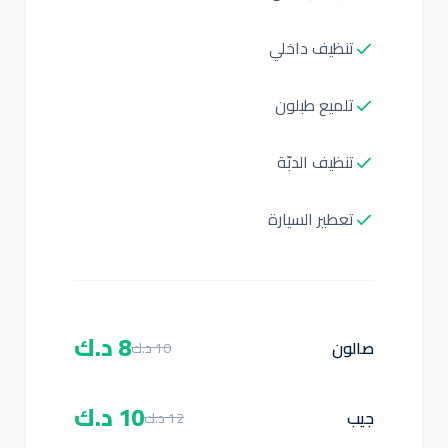
تنظيف داخلي
تلميع طبلون
تنظيف الدبّة
تعطير السيارة
8 د.ك
صالون
10 د.ك
10 د.ك
جيب
12 د.ك