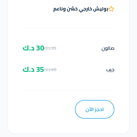
بوليش خارجي خشن وناعم
30 د.ك
صالون
35 د.ك
35 د.ك
جيب
40 د.ك
احجز الآن