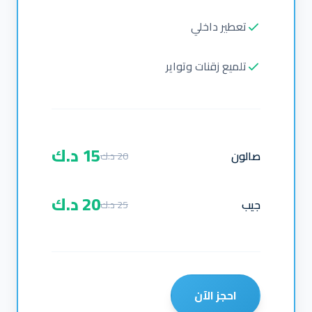
تعطير داخلي
تلميع زقنات وتواير
15 د.ك
صالون
20 د.ك
20 د.ك
جيب
25 د.ك
احجز الآن