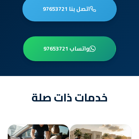
اتصل بنا 97653721
واتساب 97653721
خدمات ذات صلة