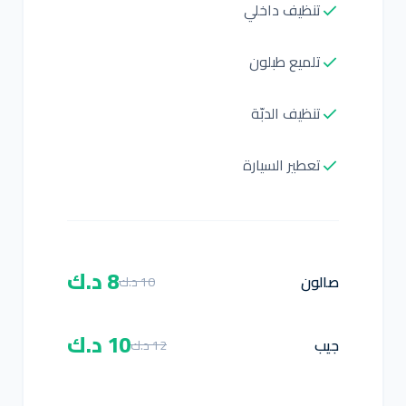
تنظيف داخلي
تلميع طبلون
تنظيف الدبّة
تعطير السيارة
8 د.ك
صالون
10 د.ك
10 د.ك
جيب
12 د.ك