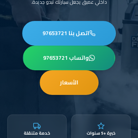
داخلي عميق يجعل سيارتك تبدو جديدة.
اتصل بنا 97653721
واتساب 97653721
الأسعار
خبرة +5 سنوات
خدمة متنقلة