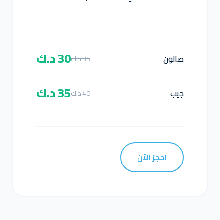
30 د.ك
صالون
35 د.ك
35 د.ك
جيب
40 د.ك
احجز الآن