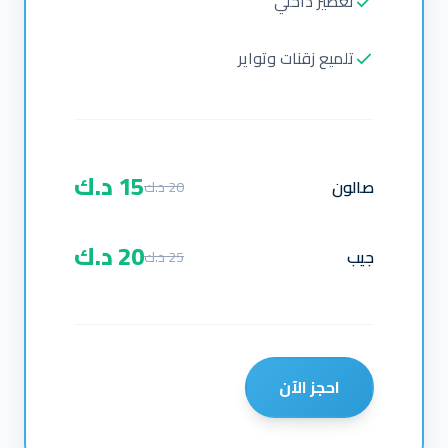
تعطير داخلي
تلميع زقنات وتواير
15 د.ك
صالون
20 د.ك
20 د.ك
جيب
25 د.ك
احجز الآن