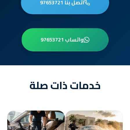
اتصل بنا 97653721
واتساب 97653721
خدمات ذات صلة