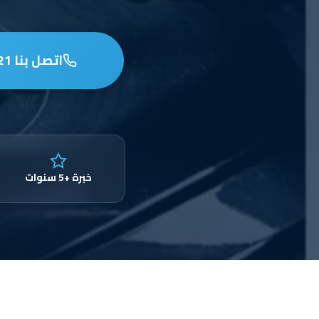
اتصل بنا 97653721
خبرة +5 سنوات