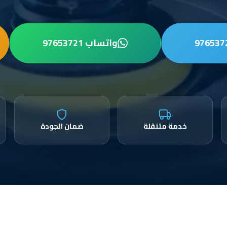
واتساب 97653721
خدمة متنقلة
ضمان الجودة