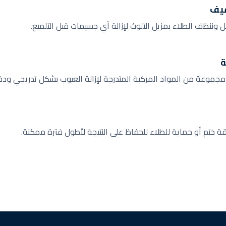
فيف
ل وننظف الطلاء بمزيل التلوث لإزالة أي جسيمات قبل التلميع.
ة
مجموعة من المواد المركبة المتدرجة لإزالة العيوب بشكل تدريجي ودق
قة ختم أو حماية للطلاء للحفاظ على النتيجة لأطول فترة ممكنة.