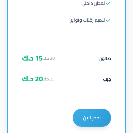
تعطير داخلي
تلميع زقنات وتواير
15 د.ك
صالون
20 د.ك
20 د.ك
جيب
25 د.ك
احجز الآن