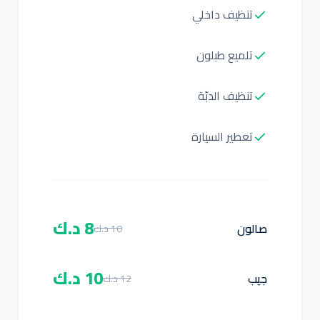
تنظيف داخلي
تلميع طبلون
تنظيف الدبّة
تعطير السيارة
8 د.ك
صالون
10 د.ك
10 د.ك
جيب
12 د.ك