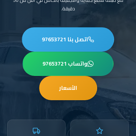
مع طبقة شمع حماية والتجفيف بالكامل في أقل من 50
دقيقة.
اتصل بنا 97653721
واتساب 97653721
الأسعار