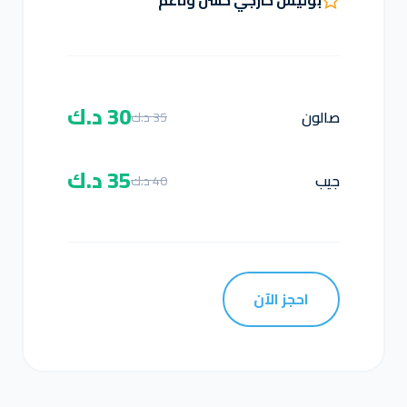
بوليش خارجي خشن وناعم
30 د.ك
صالون
35 د.ك
35 د.ك
جيب
40 د.ك
احجز الآن