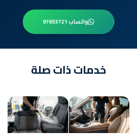
واتساب 97653721
خدمات ذات صلة